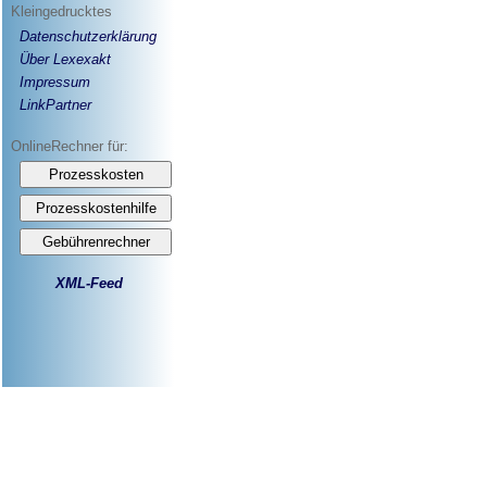
Kleingedrucktes
Datenschutzerklärung
Über Lexexakt
Impressum
LinkPartner
OnlineRechner für:
XML-Feed