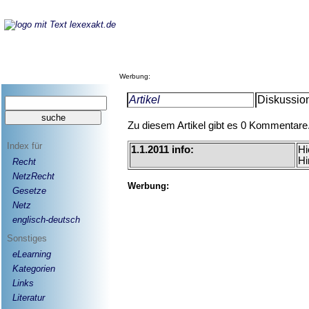
Werbung:
Artikel
Diskussion
Zu diesem Artikel gibt es 0 Kommentare
Index für
1.1.2011 info:
Hi
Hi
Recht
NetzRecht
Werbung:
Gesetze
Netz
englisch-deutsch
Sonstiges
eLearning
Kategorien
Links
Literatur