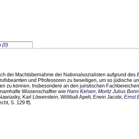
 (0)
h der Machtübernahme der Nationalsozialisten aufgrund des
erufsbeamten und Pfrofessoren zu beseitigen, um so jüdische
en zu können. Insbesondere an den juristischen Fachbereichen 
 namhafte Wissenschaftler wie
Hans Kelsen
,
Moritz Julius Bonn
Nawiasky, Karl Löwenstein, Willibalt Apelt, Erwin Jacobi,
Ernst 
ht, S. 129 ff).