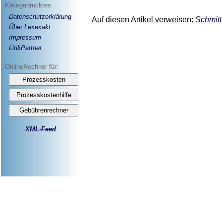
Kleingedrucktes
Datenschutzerklärung
Auf diesen Artikel verweisen:
Schmitt
Über Lexexakt
Impressum
LinkPartner
OnlineRechner für:
XML-Feed