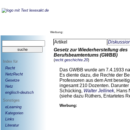
Werbung:
Artikel
Diskussion
Gesetz zur Wiederherstellung des
Berufsbeamtentums (GWBB)
(
recht
.
geschichte
.
20
)
Index für
Recht
Das GWBB wurde am 7.4.1933 nac
NetzRecht
Es diente dazu, die Rechte der B
Professoren aus dem Amt beseitig
Gesetze
ingesamt 210 Dozenten. Darunter
Netz
Schücking,
Walter Jellinek
, Hans 
englisch-deutsch
(siehe dazu Rüthers, Entartetes Rec
Sonstiges
Werbung:
eLearning
Kategorien
Links
Literatur